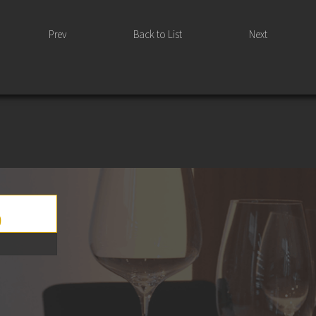
Prev
Back to List
Next
0